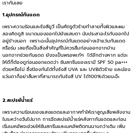
เรากันเลย
1.อุปกรณ์กันแดด
เพราะความร้อนและรังสียูวี เป็นศัตรูตัวร้ายทำลายทั้งผิวและผม
ลองคิดดูสิ ขนาดมองออกไปยังแสบตา นับประสาอะไรกับออกไป
อยู่ข้างนอก เพราะฉะนั้นอุปกรณ์กันแดดอย่างเจ้าแว่นกันแดด
หรือร่ม เลยถือเป็นสิ่งสำคัญที่ไม่ควรลืมก่อนออกจากบ้าน
นอกจากช่วยกันแดด ยังจะเป็นพรอพเก๋ๆ ได้อีกต่างหาก แต่จะ
ให้ดีก็ต้องดูก่อนออกแดดว่า ซันสกรีนของเรามี SPF 50 pa+++
ด้วยหรือไม่ ซึ่งป้องกันได้ทั้งรังสี UVA และ UVBตัวร้าย และน้อง
แว่นตาก็อย่าลืมหาที่สามารถกันรังสี UV ได้100%ด้วยนะจ๊ะ
2.สเปรย์น้ำแร่
เพราะความร้อนของแสงแดดและอากาศทำให้เราสูญเสียพลังงาน
ในระหว่างวันไปมาก การฉีดสเปรย์น้ำแร่หลังทากันแดดและก่อน
เริ่มเมคอัพจะช่วยให้ซันสกรีนและเมคอัพติดทนนานกว่าเดิม เพิ่ม