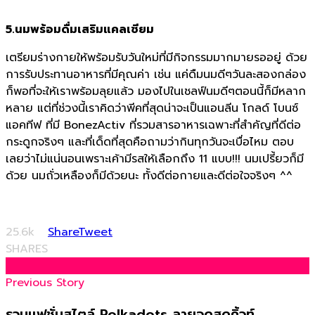
5.นมพร้อมดื่มเสริมแคลเซียม
เตรียมร่างกายให้พร้อมรับวันใหม่ที่มีกิจกรรมมากมายรออยู่ ด้วย
การรับประทานอาหารที่มีคุณค่า เช่น แค่ดืมนมดีๆวันละสองกล่อง
ก็พอที่จะให้เราพร้อมลุยแล้ว มองไปในเชลฟ์นมดีๆตอนนี้ก็มีหลาก
หลาย แต่ที่ช่วงนี้เราคิดว่าพีคที่สุดน่าจะเป็นแอนลีน โกลด์ โบนซ์
แอคทีฟ ที่มี BonezActiv ที่รวมสารอาหารเฉพาะที่สำคัญที่ดีต่อ
กระดูกจริงๆ และที่เด็ดที่สุดคือถามว่ากินทุกวันจะเบื่อไหม ตอบ
เลยว่าไม่แน่นอนเพราะเค้ามีรสให้เลือกถึง 11 แบบ!!! นมเปรี้ยวก็มี
ด้วย นมถั่วเหลืองก็มีด้วยนะ ทั้งดีต่อกายและดีต่อใจจริงๆ ^^
25.6k
Share
Tweet
SHARES
Previous Story
รวมเเฟชั่นสไตล์ Polkadots ลายจุดสุดคิ้วท์