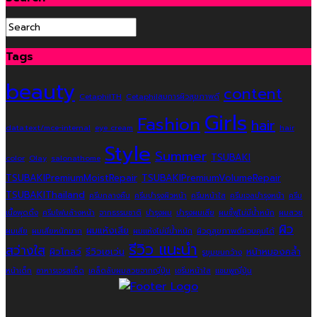
Tags
beauty
content
CetaphilTH
Cetaphilสมการผิวสุขภาพดี
Girls
Fashion
hair
data:text/mce-internal
eye cream
hair
Style
Summer
TSUBAKI
color
Olay
salonathome
TSUBAKIPremiumMoistRepair
TSUBAKIPremiumVolumeRepair
TSUBAKIThailand
ครีมกลางคืน
ครีมบำรุงผิวหน้า
ครีมหน้าใส
ครีมเจลบำรุงหน้า
ครีม
เนื้อพุดดิ้ง
ครีมโฟมล้างหน้า
จากธรรมชาติ
บำรุงผม
บำรุงผมเสีย
ผมชี้ฟูไม่มีน้ำหนัก
ผมสวย
ผิว
ผมแห้งเสีย
ผมเสีย
ผมเสียหนักมาก
ผมแห้งไม่มีน้ำหนัก
ผิวดูสุขภาพดีควบคุมได้
รีวิว แนะนำ
สว่างใส
ผิวโกลว์
รีวิวเซเว่น
หน้าหมองคล้ำ
รูขุมขนกว้าง
หน้าเด็ก
อาหารเจรสเด็ด
เคล็ดลับผมสวยจากญี่ปุ่น
เซรั่มหน้าใส
แชมพูญี่ปุ่น