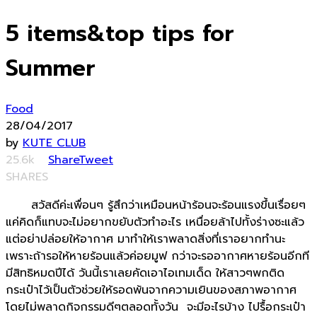
5 items&top tips for
Summer
Food
28/04/2017
by
KUTE CLUB
25.6k
Share
Tweet
SHARES
สวัสดีค่ะเพื่อนๆ รู้สึกว่าเหมือนหน้าร้อนจะร้อนแรงขึ้นเรื่อยๆ
แค่คิดก็แทบจะไม่อยากขยับตัวทำอะไร เหนื่อยล้าไปทั้งร่างซะแล้ว
แต่อย่าปล่อยให้อากาศ มาทำให้เราพลาดสิ่งที่เราอยากทำนะ
เพราะถ้ารอให้หายร้อนแล้วค่อยมูฟ กว่าจะรออากาศหายร้อนอีกที
มีสิทธิหมดปีได้ วันนี้เราเลยคัดเอาไอเทมเด็ด ให้สาวๆพกติด
กระเป๋าไว้เป็นตัวช่วยให้รอดพ้นจากความเยินของสภาพอากาศ
โดยไม่พลาดกิจกรรมดีๆตลอดทั้งวัน จะมีอะไรบ้าง ไปรื้อกระเป๋า