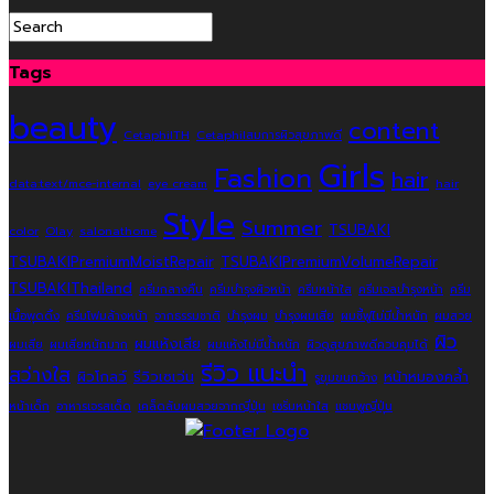
Tags
beauty
content
CetaphilTH
Cetaphilสมการผิวสุขภาพดี
Girls
Fashion
hair
data:text/mce-internal
eye cream
hair
Style
Summer
TSUBAKI
color
Olay
salonathome
TSUBAKIPremiumMoistRepair
TSUBAKIPremiumVolumeRepair
TSUBAKIThailand
ครีมกลางคืน
ครีมบำรุงผิวหน้า
ครีมหน้าใส
ครีมเจลบำรุงหน้า
ครีม
เนื้อพุดดิ้ง
ครีมโฟมล้างหน้า
จากธรรมชาติ
บำรุงผม
บำรุงผมเสีย
ผมชี้ฟูไม่มีน้ำหนัก
ผมสวย
ผิว
ผมแห้งเสีย
ผมเสีย
ผมเสียหนักมาก
ผมแห้งไม่มีน้ำหนัก
ผิวดูสุขภาพดีควบคุมได้
รีวิว แนะนำ
สว่างใส
ผิวโกลว์
รีวิวเซเว่น
หน้าหมองคล้ำ
รูขุมขนกว้าง
หน้าเด็ก
อาหารเจรสเด็ด
เคล็ดลับผมสวยจากญี่ปุ่น
เซรั่มหน้าใส
แชมพูญี่ปุ่น