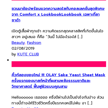
ชวนมาช้อปพร้อมแจกความสดใสกับคอลเลคชั่นสุดพิเศษ
จาก Comfort x LookbookLookbook เฉพาะที่ลา
ซาด้า
เปิดตู้เสื้อผ้าทุกเช้า ความคิดแรกสุดคลาสสิคที่เกิดขึ้นในใจ
สาวๆ อยู่เสมอ ก็คือ “วันนี้ ไม่มีอะไรจะใส่ […]
Beauty
,
Fashion
02/08/2019
by
KUTE CLUB
คิ้วท์ลองของใหม่ !!! OLAY Sake Yeast Sheet Mask
ครั้งแรกของมาสก์หน้าที่ผสานพลังธรรมชาติและ
วิทยาศาสตร์ ฟื้นฟูผิวแบบคูณสาม
Helloooooo เธออออ ครึ่งปีผ่านไปเป็นยังไงกันบ้าง ส่วน
ทางนี้ถ้าจะให้รีวิวชีวิตครึ่งปีแรกคงหนีไม่พ้น งา […]