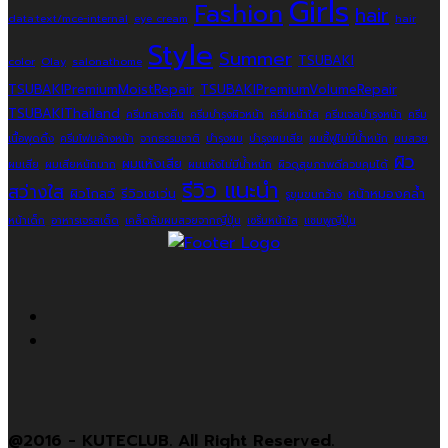
Girls
Fashion
hair
data:text/mce-internal
eye cream
hair
Style
Summer
TSUBAKI
color
Olay
salonathome
TSUBAKIPremiumMoistRepair
TSUBAKIPremiumVolumeRepair
TSUBAKIThailand
ครีมกลางคืน
ครีมบำรุงผิวหน้า
ครีมหน้าใส
ครีมเจลบำรุงหน้า
ครีม
เนื้อพุดดิ้ง
ครีมโฟมล้างหน้า
จากธรรมชาติ
บำรุงผม
บำรุงผมเสีย
ผมชี้ฟูไม่มีน้ำหนัก
ผมสวย
ผิว
ผมแห้งเสีย
ผมเสีย
ผมเสียหนักมาก
ผมแห้งไม่มีน้ำหนัก
ผิวดูสุขภาพดีควบคุมได้
รีวิว แนะนำ
สว่างใส
ผิวโกลว์
รีวิวเซเว่น
หน้าหมองคล้ำ
รูขุมขนกว้าง
หน้าเด็ก
อาหารเจรสเด็ด
เคล็ดลับผมสวยจากญี่ปุ่น
เซรั่มหน้าใส
แชมพูญี่ปุ่น
@2016 - KUTECLUB. All Right Reserved.