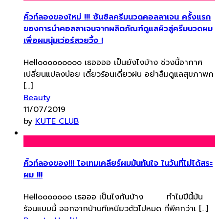
คิ้วท์ลองของใหม่ !!! ซันซิลครีมนวดคอลลาเจน ครั้งแรก
ของการนำคอลลาเจนจากผลิตภัณฑ์ดูแลผิวสู่ครีมนวดผม
เพื่อผมนุ่มเว่อร์สวยวิ้ง !
Hellooooooooo เธออออ เป็นยังไงบ้าง ช่วงนี้อากาศ
เปลี่ยนแปลงบ่อย เดี๋ยวร้อนเดี๋ยวฝน อย่าลืมดูแลสุขภาพก
[…]
Beauty
11/07/2019
by
KUTE CLUB
คิ้วท์ลองของ!!! ไอเทมเคลียร์ผมมันทันใจ ในวันที่ไม่ได้สระ
ผม !!!
Hellooooooo เธอออ เป็นไงกันบ้าง ทำไมปีนี้มัน
ร้อนแบบนี้ ออกจากบ้านทีเหนียวตัวไปหมด ที่พีคกว่าเ […]