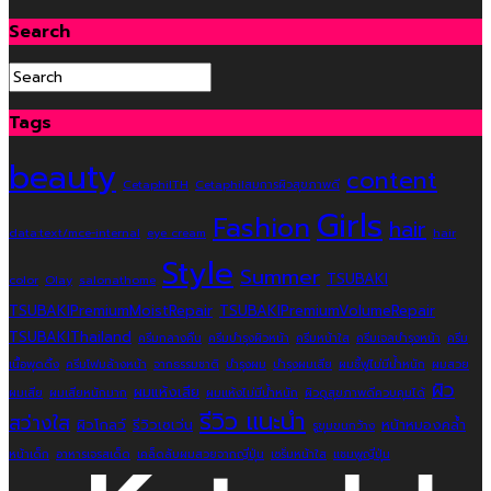
Search
Tags
beauty
content
CetaphilTH
Cetaphilสมการผิวสุขภาพดี
Girls
Fashion
hair
data:text/mce-internal
eye cream
hair
Style
Summer
TSUBAKI
color
Olay
salonathome
TSUBAKIPremiumMoistRepair
TSUBAKIPremiumVolumeRepair
TSUBAKIThailand
ครีมกลางคืน
ครีมบำรุงผิวหน้า
ครีมหน้าใส
ครีมเจลบำรุงหน้า
ครีม
เนื้อพุดดิ้ง
ครีมโฟมล้างหน้า
จากธรรมชาติ
บำรุงผม
บำรุงผมเสีย
ผมชี้ฟูไม่มีน้ำหนัก
ผมสวย
ผิว
ผมแห้งเสีย
ผมเสีย
ผมเสียหนักมาก
ผมแห้งไม่มีน้ำหนัก
ผิวดูสุขภาพดีควบคุมได้
รีวิว แนะนำ
สว่างใส
ผิวโกลว์
รีวิวเซเว่น
หน้าหมองคล้ำ
รูขุมขนกว้าง
หน้าเด็ก
อาหารเจรสเด็ด
เคล็ดลับผมสวยจากญี่ปุ่น
เซรั่มหน้าใส
แชมพูญี่ปุ่น