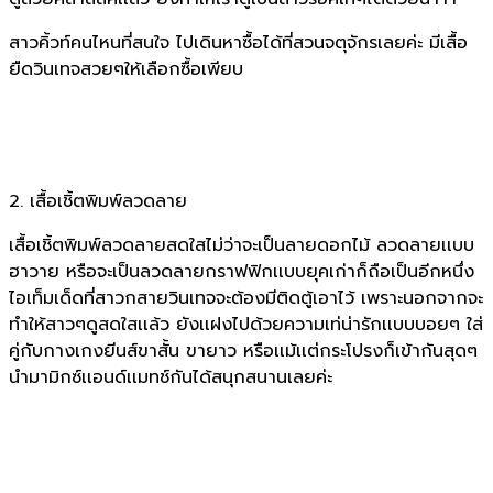
สาวคิ้วท์คนไหนที่สนใจ ไปเดินหาซื้อได้ที่สวนจตุจักรเลยค่ะ มีเสื้อ
ยืดวินเทจสวยๆให้เลือกซื้อเพียบ
2. เสื้อเชิ้ตพิมพ์ลวดลาย
เสื้อเชิ้ตพิมพ์ลวดลายสดใสไม่ว่าจะเป็นลายดอกไม้ ลวดลายเเบบ
ฮาวาย หรือจะเป็นลวดลายกราฟฟิกเเบบยุคเก่าก็ถือเป็นอีกหนึ่ง
ไอเท็มเด็ดที่สาวกสายวินเทจจะต้องมีติดตู้เอาไว้ เพราะนอกจากจะ
ทำให้สาวๆดูสดใสเเล้ว ยังเเฝงไปด้วยความเท่น่ารักเเบบบอยๆ ใส่
คู่กับกางเกงยีนส์ขาสั้น ขายาว หรือเเม้เเต่กระโปรงก็เข้ากันสุดๆ
นำมามิกซ์เเอนด์เเมทช์กันได้สนุกสนานเลยค่ะ