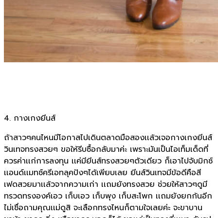
4. กางเกงยีนส์
ถ้าสาวๆคนไหนมีโอกาสไปเดินตลาดมือสองเเล้วเจอกางเกงยีนส์
วินเทจทรงสวยๆ ขอให้รีบซื้อกลับมาค่ะ เพราะมันเป็นไอเท็มเด็ดที่
ควรค่าเเก่การลงทุน เเค่มียีนส์ทรงสวยๆตัวเดียว ก็เอาไปจับมิกซ์
เเอนด์เเมทช์ครีเอทลุคปังๆได้เพียบเลย ยีนส์วินเทจมีข้อดีคือสี
เฟดสวยมาเเล้วจากความเก่า เเถมยังทรงสวย ช่วยให้สาวๆดูมี
ทรวดทรงองค์เอว เก็บเอว เก็บพุง เก็บสะโพก เเถมยังยกก้นอีก
ไม่เชื่อถามคุณเเม่ดูสิ จะเลือกทรงไหนก็ตามใจเลยค่ะ จะขาบาน