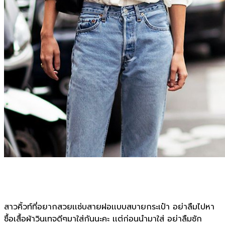
สาวคิ้วท์ที่อยากสวยเเซ่บสายฝอเเบบสบายกระเป๋า อย่าลืมไปหา
ซื้อเสื้อผ้าวินเทจดีๆมาใส่กันนะคะ เเต่ก่อนนำมาใส่ อย่าลืมซัก