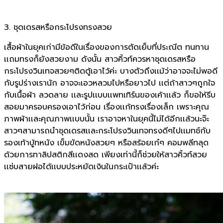
3. ชุดเดรสหรือกระโปรงทรงสวย
เสื้อผ้าในยุคเก่ามีข้อดีในเรื่องของการตัดเย็บที่ประณีต ทนทาน
เเถมทรงก็ยังสวยงาม ดังนั้น สาวคิ้วท์ควรหาชุดเดรสหรือ
กระโปรงวินเทจสวยๆติดตู้เอาไว้ค่ะ บางตัวถึงเเม้ว่าอาจจะไม่พอดี
กับรูปร่างเรานัก อาจจะเอวหลวมไปหรือยาวไป เเต่ถ้าสาวๆถูกใจ
กับเนื้อผ้า ลวดลาย เเละรูปเเบบเเพทเทิร์นของเค้าเเล้ว ก็ขอให้รีบ
สอยมาครอบครองเอาไว้ก่อน เรื่องเเก้ทรงเรื่องเล็ก เพราะคุณ
ภาพผ้าเเละคุณภาพเเบบนั้น เราอาจหาในยุคนี้ไม่ได้อีกเเล้วนะจ๊ะ
สาวๆสามารถนำชุดเดรสเเละกระโปรงวินเทจทรงดีๆไปเเมทช์กับ
รองเท้าบู้ทหนัง เข็มขัดหนังสวยๆ หรือสร้อยเก๋ๆ คอมพลีทลุด
ด้วยการทาลิปสติกสีเเดงสด เพียงเท่านี้ก็ช่วยให้สาวคิ้วท์สวย
เเซ่บสายฝอได้เเบบประหยัดเงินในกระเป๋าเเล้วค่ะ