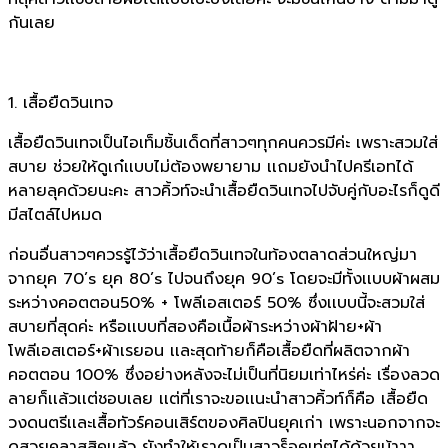
กันเลย
1. เสื้อยืดวินเทจ
เสื้อยืดวินเทจเป็นไอเท็มชิ้นเด็ดที่สาวๆทุกคนควรมีค่ะ เพราะสวมใส่
สบาย ช่วยให้ดูเก๋เเบบไม่ต้องพยายาม เเถมยังนำไปครีเอทได้
หลายลุคด้วยนะคะ สาวคิ้วท์จะนำเสื้อยืดวินเทจไปจับคู่กับอะไรก็ดูดี
มีสไตล์ไปหมด
ก่อนอื่นสาวๆควรรู้ไว้ว่าเสื้อยืดวินเทจในท้องตลาดส่วนใหญ่มา
จากยุค 70’s ยุค 80’s ไปจนถึงยุค 90’s โดยจะมีทั้งเเบบผ้าผสม
ระหว่างคอตตอน50% + โพลีเอสเตอร์ 50% ซึ่งเเบบนี้จะสวมใส่
สบายที่สุดค่ะ หรือเเบบที่สองคือเนื้อผ้าระหว่างผ้าฝ้าย+ผ้า
โพลีเอสเตอร์+ผ้าเรยอน เเละสุดท้ายก็คือเสื้อยืดที่ผลิตจากผ้า
คอตตอน 100% ซึ่งอย่างหลังจะไม่เป็นที่นิยมเท่าไหร่ค่ะ เรื่องลวด
ลายก็เเล้วเเต่ชอบเลย เเต่ที่เราจะขอเเนะนำสาวคิ้วท์ก็คือ เสื้อยืด
วงดนตรีเเละเสื้อทัวร์คอนเสิร์ตของศิลปินยุคเก่า เพราะนอกจากจะ
ดูสวยคลาสสิคเเล้ว ยังทำให้เราดูเป็นสาวร็อคเท่ๆได้ด้วยน้าาา