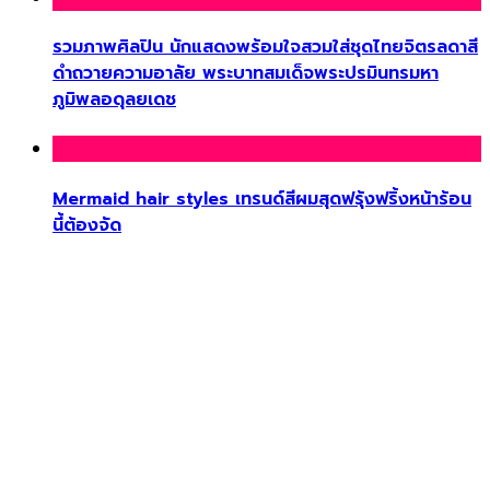
รวมภาพศิลปิน นักแสดงพร้อมใจสวมใส่ชุดไทยจิตรลดาสี
ดำถวายความอาลัย พระบาทสมเด็จพระปรมินทรมหา
ภูมิพลอดุลยเดช
Mermaid hair styles เทรนด์สีผมสุดฟรุ้งฟริ้งหน้าร้อน
นี้ต้องจัด