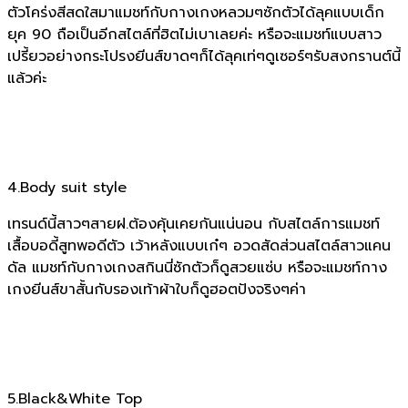
ตัวโคร่งสีสดใสมาแมชท์กับกางเกงหลวมๆซักตัวได้ลุคแบบเด็ก
ยุค 90 ถือเป็นอีกสไตล์ที่ฮิตไม่เบาเลยค่ะ หรือจะแมชท์แบบสาว
เปรี้ยวอย่างกระโปรงยีนส์ขาดๆก็ได้ลุคเท่ๆดูเซอร์ๆรับสงกรานต์นี้
แล้วค่ะ
4.Body suit style
เทรนด์นี้สาวๆสายฝ.ต้องคุ้นเคยกันแน่นอน กับสไตล์การแมชท์
เสื้อบอดี้สูทพอดีตัว เว้าหลังแบบเก๋ๆ อวดสัดส่วนสไตล์สาวแคน
ดัล แมชท์กับกางเกงสกินนี่ซักตัวก็ดูสวยแซ่บ หรือจะแมชท์กาง
เกงยีนส์ขาสั้นกับรองเท้าผ้าใบก็ดูฮอตปังจริงๆค่า
5.Black&White Top