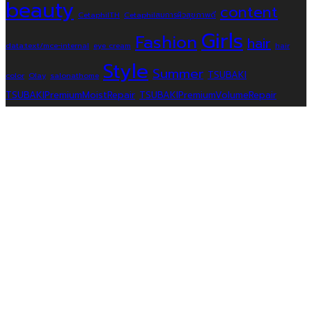
beauty
content
CetaphilTH
Cetaphilสมการผิวสุขภาพดี
Girls
Fashion
hair
data:text/mce-internal
eye cream
hair
Style
Summer
TSUBAKI
color
Olay
salonathome
TSUBAKIPremiumMoistRepair
TSUBAKIPremiumVolumeRepair
TSUBAKIThailand
ครีมกลางคืน
ครีมบำรุงผิวหน้า
ครีมหน้าใส
ครีมเจลบำรุงหน้า
ครีม
เนื้อพุดดิ้ง
ครีมโฟมล้างหน้า
จากธรรมชาติ
บำรุงผม
บำรุงผมเสีย
ผมชี้ฟูไม่มีน้ำหนัก
ผมสวย
ผิว
ผมแห้งเสีย
ผมเสีย
ผมเสียหนักมาก
ผมแห้งไม่มีน้ำหนัก
ผิวดูสุขภาพดีควบคุมได้
รีวิว แนะนำ
สว่างใส
ผิวโกลว์
รีวิวเซเว่น
หน้าหมองคล้ำ
รูขุมขนกว้าง
หน้าเด็ก
อาหารเจรสเด็ด
เคล็ดลับผมสวยจากญี่ปุ่น
เซรั่มหน้าใส
แชมพูญี่ปุ่น