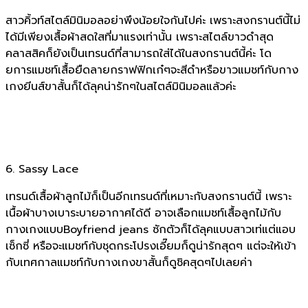
สาวคิ้วท์สไตล์มินิมอลอย่าพึงน้อยใจกันไปค่ะ เพราะสงกรานต์นี้ไม่
ได้มีเพียงเสื้อผ้าสดใสที่มาแรงเท่านั้น เพราะสไตล์ขาวดำสุด
คลาสสิคก็ยังเป็นเทรนด์ที่สามารถใส่ได้ในสงกรานต์นี้ค่ะ โด
ยการแมชท์เสื้อยืดลายกราฟฟิกเก๋ๆจะสีดำหรือขาวแมชท์กับกาง
เกงยีนส์ขาสั้นก็ได้ลุคน่ารักๆในสไตล์มินิมอลแล้วค่ะ
6. Sassy Lace
เทรนด์เสื้อผ้าลูกไม้ก็เป็นอีกเทรนด์ที่เหมาะกับสงกรานต์นี้ เพราะ
เนื้อผ้าบางเบาระบายอากาศได้ดี อาจเลือกแมชท์เสื้อลูกไม้กับ
กางเกงแบบBoyfriend jeans ซักตัวก็ได้ลุคแบบสาวเท่แต่แอบ
เซ็กซี่ หรือจะแมชท์กับชุดกระโปรงเอี๊ยมก็ดูน่ารักสุดๆ แต่จะให้เข้า
กับเทศกาลแมชท์กับกางเกงขาสั้นก็ดูชิคสุดๆไปเลยค่า