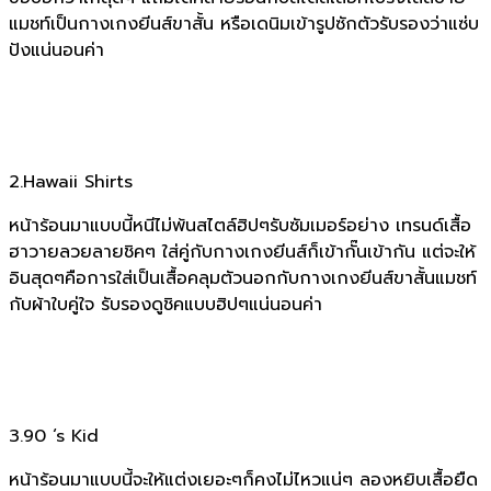
แมชท์เป็นกางเกงยีนส์ขาสั้น หรือเดนิมเข้ารูปซักตัวรับรองว่าแซ่บ
ปังแน่นอนค่า
2.Hawaii Shirts
หน้าร้อนมาแบบนี้หนีไม่พ้นสไตล์ฮิปๆรับซัมเมอร์อย่าง เทรนด์เสื้อ
ฮาวายลวยลายชิคๆ ใส่คู่กับกางเกงยีนส์ก็เข้ากั๊นเข้ากัน แต่จะให้
อินสุดๆคือการใส่เป็นเสื้อคลุมตัวนอกกับกางเกงยีนส์ขาสั้นแมชท์
กับผ้าใบคู่ใจ รับรองดูชิคแบบฮิปๆแน่นอนค่า
3.90 ‘s Kid
หน้าร้อนมาแบบนี้จะให้แต่งเยอะๆก็คงไม่ไหวแน่ๆ ลองหยิบเสื้อยืด