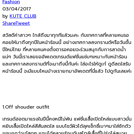
Fashion
03/04/2017
by
KUTE CLUB
Share
Tweet
สวัสดีค่าสาวๆ ใกล้ถึงมาทุกทีแล้วนะคะ กับเทศกาลที่หลายคนรอ
คอยให้มาถึงทุกปีในหน้าร้อนนี้ อย่างเทศกาลสงกรานต์หรือวันขึ้น
ปีใหม่ไทย ที่หลายคนคงตั้งตารอคอยจะร่วมสนุกกับการสาดน้ำ
แน่ๆ วันนี้เราเลยขออัพเดตเทรนด์แฟชั่นแซ่บๆเหมาะกับหน้าร้อน
และเทศกาลสงกรานต์ที่จะมาถึงนี้กันค่ะ ใส่อะไรให้ดูเก๋ ดูดีสดใสรับ
หน้าร้อนนี้ จะมีแบบไหนบ้างเรายกมาอัพเดตที่นี่แล้ว ไปดูกันเลยค่ะ
1.Off shouder outfit
เทรนด์ฮอตมาแรงในปีนี้คงหนีไม่พ้น แฟชั่นเสื้อเปิดไหล่แบบสาวมั่น
หยิบเสื้อเปิดไหล่สีสันสดใส แบบโชว์ผิวได้ลุคเซ็กซี่เบาๆมาใส่ซักตัว
ขอบอกว่าเก๋สุดๆ แถมได้คลายร้อนกับสไตล์เสื้อที่โปร่งโล่สบาย