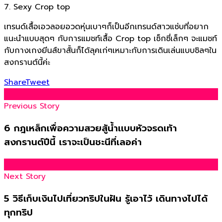
7. Sexy Crop top
เทรนด์เสื้อเอวลอยอวดหุ่นเบาๆก็เป็นอีกเทรนด์สาวแซ่บที่อยาก
แนะนำแบบสุดๆ กับการแมชท์เสื้อ Crop top เซ็กซี่เล็กๆ จะแมชท์
กับกางเกงยีนส์ขาสั้นก็ได้ลุคเก่ๆเหมาะกับการเดินเล่นแบบชิลๆใน
สงกรานต์นี้ค่ะ
Share
Tweet
Previous Story
6 กฎเหล็กเพื่อความสวยสู้น้ำเเบบหัวจรดเท้า
สงกรานต์ปีนี้ เราจะเป็นชะนีที่เลอค่า
Next Story
5 วิธีเก็บเงินไปเที่ยวทริปในฝัน รู้เอาไว้ เดินทางไปได้
ทุกทริป