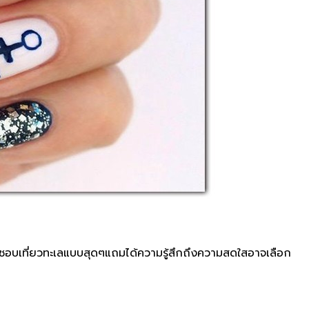
ที่ชอบเที่ยวทะเลแบบสุดๆแถมได้ความรู้สึกถึงความสดใสอาจเลือก