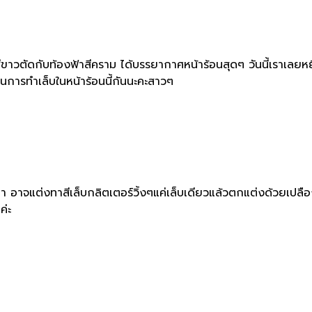
ขาวตัดกับท้องฟ้าสีคราม ได้บรรยากาศหน้าร้อนสุดๆ วันนี้เราเลยห
ยในการทำเล็บในหน้าร้อนนี้กันนะคะสาวๆ
ยค่า อาจแต่งทาสีเล็บกลิตเตอร์วิ้งๆแค่เล็บเดียวแล้วตกแต่งด้วยเ
ค่ะ