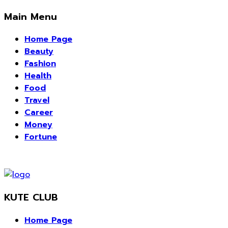
Main Menu
Home Page
Beauty
Fashion
Health
Food
Travel
Career
Money
Fortune
KUTE CLUB
Home Page