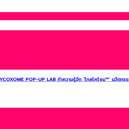
LYCOXOME POP-UP LAB ทำความรู้จัก ‘ไกลโคโซม™’ นวัตกรรมจ