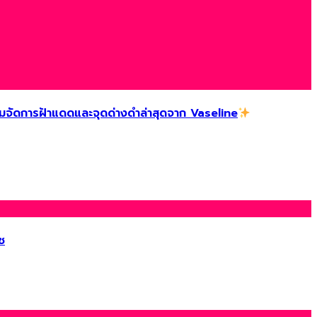
ัดการฝ้าแดดและจุดด่างดำล่าสุดจาก Vaseline
ช