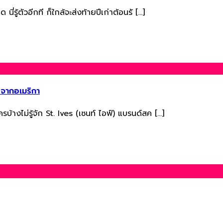
่รู้ตัวอีกที ก็ใกล้จะส่งท้ายปีเก่าต้อนรั […]
 จากอเมริกา
บ้างไม่รู้จัก St. Ives (เซนท์ ไอฟ์) แบรนด์สค […]