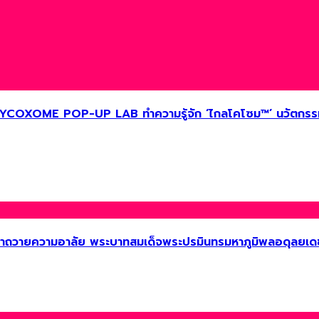
LYCOXOME POP-UP LAB ทำความรู้จัก ‘ไกลโคโซม™’ นวัตกรรมจ
ดำถวายความอาลัย พระบาทสมเด็จพระปรมินทรมหาภูมิพลอดุลยเด