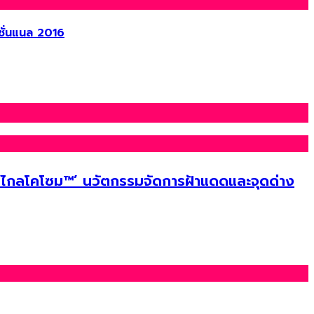
นชั่นแนล 2016
ไกลโคโซม™’ นวัตกรรมจัดการฝ้าแดดและจุดด่าง