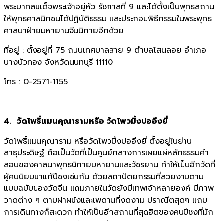
พระบาทสมเด็จพระเจ้าอยู่หัว รัชกาลที่ 9 และได้ตั้งเป็นพุทธสถาน
ให้พุทธศาสนิกชนได้ปฏิบัติธรรม และประกอบพิธีกรรมในพระพุทธ
ศาสนาฝ่ายมหายานจีนนิกายอีกด้วย
ที่อยู่ : ตั้งอยู่ที่ 75 ถนนเทศบาลสาย 9 ตำบลโสนลอย อำเภอ
บางบัวทอง จังหวัดนนทบุรี 11110
โทร : 0-2571-1155
4. วัดโพธิ์แมนคุณารามหรือ วัดโพวมิ้งปออึงยี่
วัดโพธิ์แมนคุณาราม หรือวัดโพวมิ้งปออึงยี่ ตั้งอยู่ในย่าน
สาธุประดิษฐ์ ถือเป็นวัดที่เป็นศูนย์กลางการเผยแผ่หลักธรรมคำ
สอนของศาสนาพุทธนิกายมหายานและวัชรยาน ทำให้เป็นอีกวัดที่
ผู้คนนิยมมาแก้ปีชงเช่นกัน ด้วยสถาปัตยกรรมที่สวยงามตาม
แบบฉบับของวัดจีน แถมภายในวัดยังมีเทพเจ้าหลายองค์ มีภาพ
วาดต่าง ๆ ตามฝาผนังและเพดานที่งดงาม ปราณีตสุดๆ แถม
การเดินทางก็สะดวก ทำให้เป็นอีกสถานที่สุดฮิตของคนปีชงที่มัก