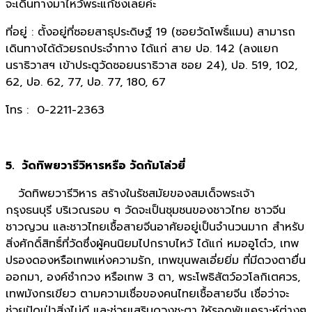
จะเดินทางมาไหว้พระแก้ชงเลยค่ะ
ที่อยู่ : ตั้งอยู่ที่ซอยสาธุประดิษฐ์ 19 (ซอยวัดโพธิ์แมน) สามารถ
เดินทางได้ด้วยรถประจำทาง ได้แก่ สาย ปอ. 142 (ลงแยก
นราธิวาสฯ เข้าประตูวัดซอยนราธิวาส ซอย 24), ปอ. 519, 102,
62, ปอ. 62, 77, ปอ. 77, 180, 67
โทร : 0-2211-2363
5. วัดทิพยวารีวิหารหรือ วัดกัมโล่วยี่
วัดทิพยวารีวิหาร สร้างในรัชสมัยของสมเด็จพระเจ้า
กรุงธนบุรี บริเวณรอบ ๆ วัดจะเป็นชุมชนของชาวไทย ชาวจีน
ชาวญวน และชาวไทยเชื้อสายจีนอาศัยอยู่เป็นจำนวนมาก สำหรับ
สิ่งศักดิ์สิทธิ์ที่วัดซึ่งผู้คนนิยมไปกราบไหว้ ได้แก่ หมออูโต๋ว, เทพ
ปรองดองหรือเทพแห่งความรัก, เทพขุนพลเอี่ยยิ่ม ที่มีดวงตายื่น
ออกมา, องค์ซำกวง หรือเทพ 3 ตา, พระโพธิสัตว์อวโลกิเตศวร,
เทพมังกรเขียว ตามความเชื่อของคนไทยเชื้อสายจีน เชื่อว่าจะ
ช่วยปัดเป่าสิ่งไม่ดี และช่วยเสริมดวงชะตา ให้รอดพ้นเคราะห์ต่างๆ