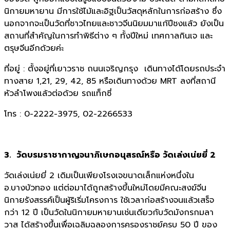
นิกายมหายาน มีการใช้ไม้และอิฐเป็นวัสดุหลักในการก่อสร้าง ซึ่ง
นอกจากจะเป็นวัดที่ชาวไทยและชาวจีนนิยมมาแก้ปีชงแล้ว ยังเป็น
สถานที่สำคัญในการทำพิธีต่าง ๆ ทั้งปีใหม่ เทศกาลกินเจ และ
ตรุษจีนอีกด้วยค่ะ
ที่อยู่ : ตั้งอยู่ที่เยาวราช ถนนเจริญกรุง เดินทางได้โดยรถประจำ
ทางสาย 1,21, 29, 42, 85 หรือเดินทางด้วย MRT ลงที่สถานี
หัวลำโพงแล้วต่อด้วย รถแท็กซี่
โทร : 0-2222-3975, 02-2266533
3. วัดบรมราชากาญจนาภิเษกอนุสรณ์หรือ วัดเล่งเน่ยยี่ 2
วัดเล่งเน่ยยี่ 2 เดิมเป็นเพียงโรงเจขนาดเล็กแห่งหนึ่งใน
อ.บางบัวทอง แต่ต่อมาได้ถูกสร้างขึ้นใหม่โดยมีคณะสงฆ์จีน
นิกายรังสรรค์เป็นผู้ริเริ่มโครงการ ใช้เวลาก่อสร้างจนแล้วเสร็จ
กว่า 12 ปี เป็นวัดในนิกายมหายานเช่นเดียวกับวัดมังกรกมลา
วาส ได้สร้างขึ้นเพื่อเฉลิมฉลองการครองราชย์ครบ 50 ปี ของ