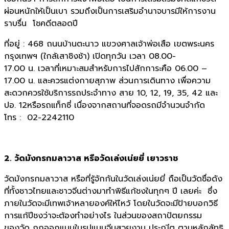
ผ่อนหนักให้เป็นเบา รวมถึงเป็นการเสริมอำนาจบารมีให้การงาน
ราบรื่น โชคดีตลอดปี
ที่อยู่ : 468 ถนนบ้านตะนาว แขวงศาลเจ้าพ่อเสือ เขตพระนคร
กรุงเทพฯ (ใกล้เสาชิงช้า) เปิดทุกวัน เวลา 08.00-
17.00 น. เวลาที่เหมาะสมสำหรับการไปสักการะคือ 06.00 –
17.00 น. และควรแต่งกายสุภาพ ส่วนการเดินทาง เพื่อความ
สะดวกควรใช้บริการรถประจำทาง สาย 10, 12, 19, 35, 42 และ
ปอ. 12หรือรถแท็กซี่ เนื่องจากสถานที่จอดรถมีจำนวนจำกัด
โทร : 02-2242110
2. วัดมังกรกมลาวาส หรือวัดเล่งเน่ยยี่ เยาวราช
วัดมังกรกมลาวาส หรือที่รู้จักกันในวัดเล่งเน่ยยี่ ถือเป็นวัดชื่อดัง
ที่ทั้งชาวไทยและชาวจีนต่างมาทำพิธีแก้ชงในทุกๆ ปี เลยค่ะ ซึ่ง
ภายในวัดจะมีเทพเจ้าหลายองค์ให้ไหว้ โดยในวัดจะมีป้ายบอกวิธี
การแก้ปีชงว่าจะต้องทำอย่างไร ในส่วนของสถาปัตยกรรม
ของวัด ถูกออกแบบในรูปแบบจีนสวยงาม ประณีต ตามหลักลัทธิ