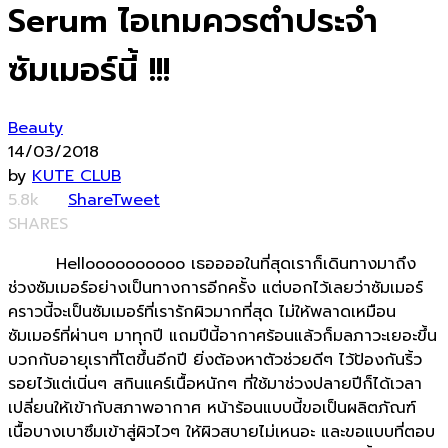
Serum ไอเทมควรตำประจำ
ซัมเมอร์นี้ !!!
Beauty
14/03/2018
by
KUTE CLUB
5.8k
Share
Tweet
SHARES
Helloooooooooo เธออออในที่สุดเราก็เดินทางมาถึง
ช่วงซัมเมอร์อย่างเป็นทางการอีกครั้ง แต่บอกไว้เลยว่าซัมเมอร์
คราวนี้จะเป็นซัมเมอร์ที่เรารักผิวมากที่สุด ไม่ให้พลาดเหมือน
ซัมเมอร์ที่ผ่านๆ มาทุกปี แถมปีนี้อากาศร้อนแล้วก็มลภาวะเยอะขึ้น
บวกกับอายุเราที่โตขึ้นอีกปี ยิ่งต้องหาตัวช่วยดีๆ ไว้ป้องกันริ้ว
รอยไว้แต่เนิ่นๆ สกินแคร์เนื้อหนักๆ ที่ใช้มาช่วงปลายปีก็ได้เวลา
เปลี่ยนให้เข้ากับสภาพอากาศ หน้าร้อนแบบนี้ขอเป็นผลิตภัณฑ์
เนื้อบางเบาซึมเข้าสู่ผิวไวๆ ให้ผิวสบายไม่เหนอะ และขอแบบที่ตอบ