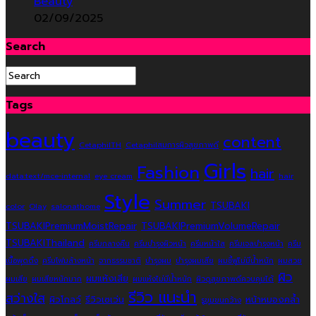
Beauty
02/09/2025
Search
Tags
beauty
content
CetaphilTH
Cetaphilสมการผิวสุขภาพดี
Girls
Fashion
hair
data:text/mce-internal
eye cream
hair
Style
Summer
TSUBAKI
color
Olay
salonathome
TSUBAKIPremiumMoistRepair
TSUBAKIPremiumVolumeRepair
TSUBAKIThailand
ครีมกลางคืน
ครีมบำรุงผิวหน้า
ครีมหน้าใส
ครีมเจลบำรุงหน้า
ครีม
เนื้อพุดดิ้ง
ครีมโฟมล้างหน้า
จากธรรมชาติ
บำรุงผม
บำรุงผมเสีย
ผมชี้ฟูไม่มีน้ำหนัก
ผมสวย
ผิว
ผมแห้งเสีย
ผมเสีย
ผมเสียหนักมาก
ผมแห้งไม่มีน้ำหนัก
ผิวดูสุขภาพดีควบคุมได้
รีวิว แนะนำ
สว่างใส
ผิวโกลว์
รีวิวเซเว่น
หน้าหมองคล้ำ
รูขุมขนกว้าง