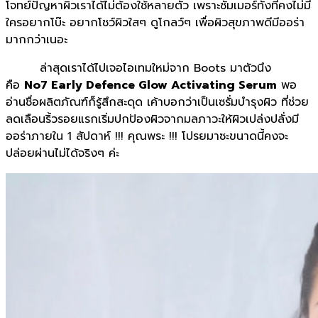
โจทย์ปัญหาผิวเราได้ไม่ต้องใช้หลายตัว เพราะซัมเมอร์ทั้งทีคงไม่มี
ใครอยากโบ๊ะ อยากโชว์ผิวใสๆ ดูโกลว์ๆ เพื่อผิวสุขภาพดีมีออร่า
มากกว่าเนอะ
ล่าสุดเราได้ไปเจอไอเทมใหม่จาก Boots มาตัวนึง
คือ
No7
Early Defence Glow Activating Serum
พอ
อ่านชื่อผลิตภัณฑ์ก็รู้สึกสะดุด เค้าบอกว่าเป็นเซรั่มบำรุงผิว ที่ช่วย
ลดเลือนริ้วรอยแรกเริ่มปกป้องผิวจากมลภาวะให้ผิวเปล่งปลั่งมี
ออร่าภายใน 1 สัปดาห์ !!! คุณพระ !!! โปรยมาซะขนาดนี้คงจะ
ปล่อยผ่านไม่ได้จริงๆ ค่ะ