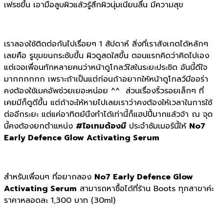
เฟรชขึ้น เอามือลูบผิวแล้วรู้สึกผิวนุ่มเนียนลื่น มีความสุข
เราลองใช้ติดต่อกันไปเรื่อยๆ 1 สัปดาห์ สิ่งที่เราสังเกตได้หลักๆ
เลยคือ รูขุมขนกระชับขึ้น ผิวดูสดใสขึ้น ตอนแรกคิดว่าคิดไปเอง
แต่เจอเพื่อนทักหลายคนว่าหน้าดูโกลว์ใสในระยะประชิด อันนี้ดีใจ
มากกกกกก เพราะถ้าเป็นแต่ก่อนถ้าอยากให้หน้าดูโกลว์มีออร่า
คงต้องใช้เมคอัพช่วยเยอะหน่อย ^^ ส่วนเรื่องริ้วรอยเล็กๆ ที่
เคยมีก็ดูดีขึ้น แต่ถ้าจะให้หายไปเลยเราว่าคงต้องให้เวลาในการใช้
ต่ออีกระยะ แต่แค่อาทิตย์นึงทำได้เท่านี้ก็แฮปปี้มากแล้วจ้า ณ จุด
นี้คงต้องยกตำแหน่ง
#ไอเทมต้องมี
ประจำซัมเมอร์นี้ให้
No7
Early Defence Glow Activating Serum
สำหรับเพื่อนๆ ที่อยากลอง
No7 Early Defence Glow
Activating Serum
สามารถหาซื้อได้ที่ร้าน Boots ทุกสาขาค่ะ
ราคาหลอดละ 1,300 บาท (30ml)