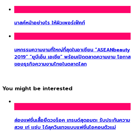
มาสค์หน้าอย่างไร ให้ผิวเพอร์เฟ็คท์
มหกรรมความงามที่ใหญ่ที่สุดในอาเซียน “ASEANbeauty
2019” “ยูบีเอ็ม เอเชีย” พร้อมเปิดตลาดความงาม โอกาส
ของธุรกิจความงามไทยในตลาดโลก
You might be interested
ส่องเเฟชั่นเสื้อยืดวงร็อค เทรนด์สุดอมตะ รับประกันความ
สวย เท่ เเซ่บ ได้ลุควินเทจแบบแฟชั่นไอคอนตัวเเม่