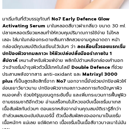
มาเริ่มกันที่ตัวบรรจุภัณฑ์
No7
Early Defence Glow
Activating Serum
มาในหลอดสีขาวฝาเกลียว ขนาด 30 ml.
ปลายหลอดเรียวแหลมทำให้ควบคุมปริมาณการใช้ง่าย ไม่ไหล
เลอะ ใส่มาในกล่องกระดาษสีเมทาลิคสวยงามดูสะอาดตา หน้า
กล่องมีคุณสมบัติเด่นเขียนไว้เน้นๆ ว่า
ลดเลือนริ้วรอยแรกเริ่ม
ปกป้องผิวจากมลภาวะ ให้ผิวเปล่งปลั่งมีออร่าภายใน 1
สัปดาห์
เหมาะสำหรับผิวแพ้ง่าย พลิกไปด้านหลังกล่องเค้าบอก
ว่าเจ้าเซรั่มบำรุงผิวตัวนี้มีเทคโนโลยี
Double Defence
ที่ช่วย
ประสานพลังจากสาร anti-oxidant และ
Matrixyl 3000
plus
ที่เป็นสูตรลิขสิทธิ์จาก
No7
นอกจากนี้ยังช่วยปกป้องผิวให้
อ่อนเยาว์ยาวนาน ปกป้องผิวจากมลภาวะลดการเกิดปัญหาผิว
หมองคล้ำ ช่วยให้รูขุมขนดูกระชับขึ้น และเพิ่มกระบวนการฟื้นฟูผิว
ตามธรรมชาติอีกด้วย อ่านเสร็จทนไม่ไหวขอบีบเนื้อเซรั่มมาเทส
เนื้อสัมผัสกันด่วนๆ ตอนแรกหลังจากอ่านคุณสมบัติเรารู้สึกว่า
ถ้าส่วนผสมจะเข้มข้นเบอร์นี้ ตัวเนื้อสัมผัสคงจะออกมาเป็นเซรั่ม
เนื้อหนักๆ แน่เลย แต่ผิดคาด เนื้อเซรั่มเป็นเนื้อสีขาวบางเบาไม่มัน