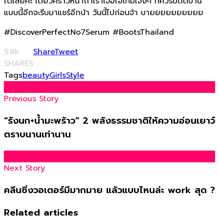
ได้เลยค่ะ เดี๋ยวคราวหน้าถ้าเราเจอไอเทมเจ๋งๆ ที่ควรมีติดบ้าน
แบบนี้อีกจะรีบมาแชร์อีกน้า วันนี้ไปก่อนจ้า บายยยยยยยยยย
#DiscoverPerfectNo7Serum #BootsThailand
5.8k
Share
Tweet
SHARES
Tags
beauty
Girls
Style
Previous Story
“รังนก+น้ำมะพร้าว” 2 พลังธรรมชาติให้ความอ่อนเยาว์
ตราบนานเท่านาน
Next Story
คลีนซิ่งวอเตอร์มีมากมาย แล้วแบบไหนล่ะ work สุด ?
Related articles