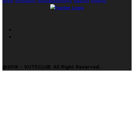
หน้าเด็ก
อาหารเจรสเด็ด
เคล็ดลับผมสวยจากญี่ปุ่น
เซรั่มหน้าใส
แชมพูญี่ปุ่น
@2016 - KUTECLUB. All Right Reserved.