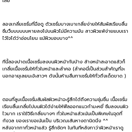
เลย
ลองเกลี่ยเซรั่มที่มือดู ตัวเซรั่มบางเบาเกลี่ยง่ายให้สัมผัสเรียบลื่น
ซึมวืบบบบบบหายลงไปบนผิวไม่มีความมัน สาวผิวแพ้ง่ายแบบเรา
ไว้ใจได้ว่าอ่อนโยน แม้ผิวบอบบาง^^
ทีนี้ลองปาดเนื้อเซรั่มลงบนผิวหน้ากันบ้าง ล้างหน้าสะอาดแล้วก็
เกลี่ยเนื้อเซรั่มให้ทั่วใบหน้าและลำคอ (ลำคอนี่เป็นส่วนสำคัญที่จะ
บอกอายุเลยนะจ้ะสาวๆ ดังนั้นห้ามลืมทาเซรั่มให้ทั่วถึงเด็ดขาด )
ตอนที่ลูบเนื้อเซรั่มสัมผัสผิวหน้าจะรู้สึกได้ถึงความชุ่มชื่น เนื้อเซรั่ม
เรียบลื่นเกลี่ยไปบนผิวได้ง่ายให้ฟีลออกแนวกำมะหยี่ ซึมลงบนผิว
ไวมาก เราใช้วิธีเกลี่ยบางๆ ทั่วใบหน้าแล้วเน้นเป็นพิเศษในจุดที่
กังวล ของเราขอเน้นเป็น บริเวณเส้นหางตานิดนึง ^^
หลังจากทาทั่วหน้าแล้ว รู้สึกชัดๆ ในทันทีหลังทาว่าผิวหน้าเราดู