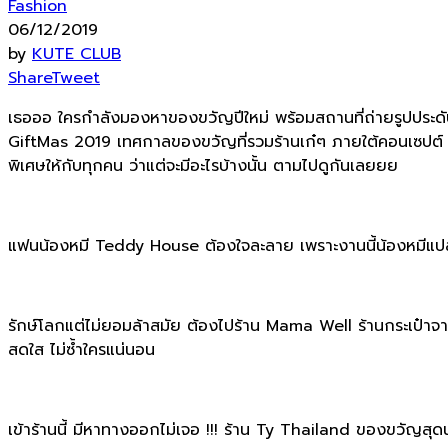
Fashion
06/12/2019
by
KUTE CLUB
Share
Tweet
เธอออ ใครกำลังมองหาของขวัญปีใหม่ พร้อมสถานที่ถ่ายรูปประดับ
GiftMas 2019 เทศกาลของขวัญที่รวมร้านเก๋ๆ ภายใต้คอนเซปต
พิเศษให้กับทุกคน ว่าแต่จะมีอะไรบ้างนั้น ตามไปดูกันเลยยย
แฟนน้องหมี Teddy House ต้องใจละลาย เพราะงานนี้น้องหมีแป
รักษ์โลกแต่ไม่ยอมล้าสมัย ต้องไปร้าน Mama Well ร้านกระเป๋าจาก
สดใส ไม่ซ้ำใครแน่นอน
เข้าร้านนี้ มีหาทางออกไม่เจอ !!! ร้าน Ty Thailand ของขวัญสุดน่า