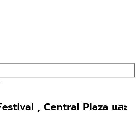
e
stival , Central Plaza และ