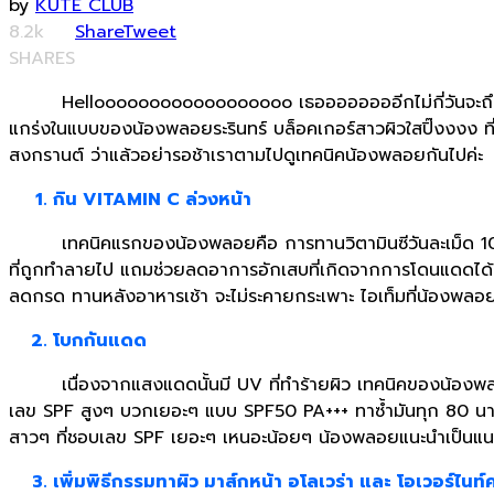
by
KUTE CLUB
8.2k
Share
Tweet
SHARES
Helloooooooooooooooooo เธออออออออีกไม่กี่วันจะถึงสงกรานต์ก
แกร่งในแบบของน้องพลอยระรินทร์ บล็อคเกอร์สาวผิวใสปิ๊งงงง ที่ฝ
สงกรานต์ ว่าแล้วอย่ารอช้าเราตามไปดูเทคนิคน้องพลอยกันไปค่ะ
กิน VITAMIN C ล่วงหน้า
เทคนิคแรกของน้องพลอยคือ การทานวิตามินซีวันละเม็ด 1000 mg เ
ที่ถูกทำลายไป แถมช่วยลดอาการอักเสบที่เกิดจากการโดนแดดได้ด
ลดกรด ทานหลังอาหารเช้า จะไม่ระคายกระเพาะ ไอเท็มที่น้องพลอย
โบกกันแดด
เนื่องจากแสงแดดนั้นมี UV ที่ทําร้ายผิว เทคนิคของน้องพลอยท
เลข SPF สูงๆ บวกเยอะๆ แบบ SPF50 PA+++ ทาซํ้ามันทุก 80 นา
สาวๆ ที่ชอบเลข SPF เยอะๆ เหนอะน้อยๆ น้องพลอยแนะนำเป็นแนวเ
เพิ่มพิธีกรรมทาผิว มาส์กหน้า อโลเวร่า และ โอเวอร์ไนท์