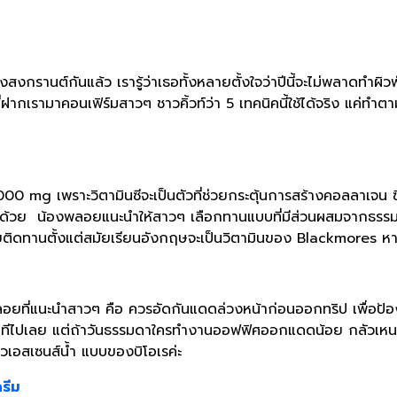
ันแล้ว เรารู้ว่าเธอทั้งหลายตั้งใจว่าปีนี้จะไม่พลาดทำผิวพังเ
ากเรามาคอนเฟิร์มสาวๆ ชาวคิ้วท์ว่า 5 เทคนิคนี้ใช้ได้จริง แค่ทำ
พราะวิตามินซีจะเป็นตัวที่ช่วยกระตุ้นการสร้างคอลลาเจน ซึ่งเป็
้วย น้องพลอยแนะนําให้สาวๆ เลือกทานแบบที่มีส่วนผสมจากธรรมชา
ติดทานตั้งแต่สมัยเรียนอังกฤษจะเป็นวิตามินของ Blackmores หาซื
ี่แนะนำสาวๆ คือ ควรอัดกันแดดล่วงหน้าก่อนออกทริป เพื่อป้องกั
ทีไปเลย แต่ถ้าวันธรรมดาใครทํางานออฟฟิศออกแดดน้อย กลัวเหนอ
อสเซนส์นํ้า แบบของบิโอเรค่ะ
ครีม