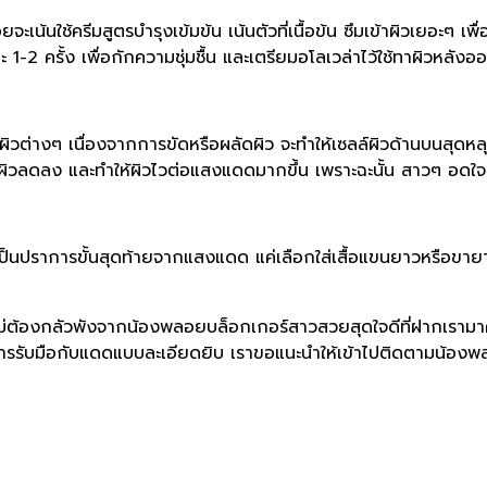
้ครีมสูตรบํารุงเข้มข้น เน้นตัวที่เนื้อข้น ซึมเข้าผิวเยอะๆ เพื่อส
ละ 1-2 ครั้ง เพื่อกักความชุ่มชื้น และเตรียมอโลเวล่าไว้ใช้ทาผิวห
งๆ เนื่องจากการขัดหรือผลัดผิว จะทําให้เซลล์ผิวด้านบนสุดหลุดอ
ิวลดลง และทําให้ผิวไวต่อแสงแดดมากขึ้น เพราะฉะนั้น สาวๆ อดใจส
าการขั้นสุดท้ายจากแสงแดด แค่เลือกใส่เสื้อแขนยาวหรือขายาวใน
ต้องกลัวพังจากน้องพลอยบล็อกเกอร์สาวสวยสุดใจดีที่ฝากเรามาคอนเ
การรับมือกับแดดแบบละเอียดยิบ เราขอแนะนำให้เข้าไปติดตามน้อ