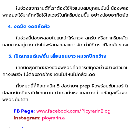
ในช่วงสงกรานต์ที่เราต้องใช้ผิวแบบสมบุกสมบันนี้ น้องพลอยจะเน้นใช
พลอยจะใช้มาส์กหรือใช้โอเวอร์ไนท์ครีมบ่อยขึ้น อย่างน้อยอาทิตย์
งดขัด งดผลัดผิว
ในช่วงนี้น้องพลอยไม่แนะนำให้สาวๆ สครับ หรือทาครีมผลัดผิวต่า
บอบบางอยู่มาก ยังไม่พร้อมจะเจอแดดจัด ทําให้เกราะป้องกันของผ
เปิดเทรนด์แฟชั่น เสื้อแขนยาว หมวกปีกกว้าง
เทคนิคสุดท้ายของน้องพลอยคือการใช้ทุกอย่างข้างตัวมาเป็นปร
กางเลยจ้ะ ไม่ต้องอายใคร เดินไปไหนไม่กลัวแดด
ทั้งหมดนี้ก็คือเทคนิค 5 ข้อง่ายๆ prep ผิวพร้อมซัมเมอร์ ไม่
ปลอดภัยกับเราไปแสนนาน ถ้าเธอทั้งหลายอยากอ่านข้อมูลเรื่อง
พลอยกันได้ที่
FB Page:
​
www.facebook.com/PloyrarinBlog
Instagram:
ployrarin.a