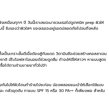
หมือนทุกๆ ปี วันนี้เราเลยจะมาชวนเธอไปดูเทคนิค prep ผิวให้
ตามนี้ รับรองว่าผิวใสๆ ของเธอจะอยู่รอดปลอดภัยไปจนถึงหลัง
นเกราะชั้นดีเมื่อต้องสู้กับแดด วิตามินซีจะช่วยสร้างคอลลาเจน
ติ มีไบโอฟลาโอนอยด์ช่วยดูดซึม ถ้าจะให้ดีให้สาวๆ หาแบบสูตร
้อได้ตามร้านขายยาทั่วไปจ้า
นไม่ให้ผิวโดนทําร้ายไปซะก่อน น้องพลอยแนะนำให้เลือกใช้แบบ
ะ กลัวอุดตัน ทาแบบ SPF 15 หรือ 30 PA++ ก็เพียงพอ สำหรับ