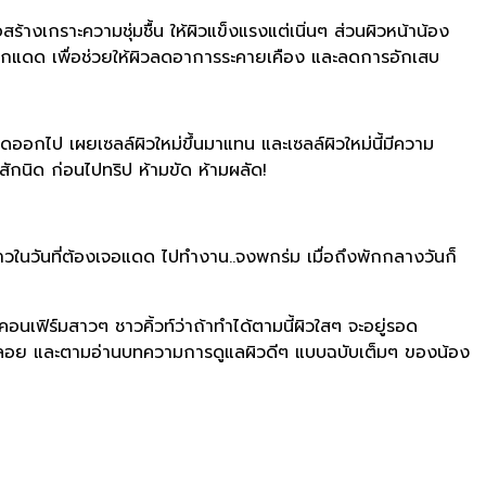
ร้างเกราะความชุ่มชื้น ให้ผิวแข็งแรงแต่เนิ่นๆ ส่วนผิวหน้าน้อง
ลังออกแดด เพื่อช่วยให้ผิวลดอาการระคายเคือง และลดการอักเสบ
อกไป เผยเซลล์ผิวใหม่ขึ้นมาแทน และเซลล์ผิวใหม่นี้มีความ
ักนิด ก่อนไปทริป ห้ามขัด ห้ามผลัด!
วันที่ต้องเจอแดด ไปทํางาน..จงพกร่ม เมื่อถึงพักกลางวันก็
ฟิร์มสาวๆ ชาวคิ้วท์ว่าถ้าทำได้ตามนี้ผิวใสๆ จะอยู่รอด
งพลอย และตามอ่านบทความการดูแลผิวดีๆ แบบฉบับเต็มๆ ของน้อง