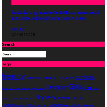
คิ้วท์บิวตี้ฮาวทู รู้ก่อนเลือกให้เป๊ะ !!! เพราะของสายบิวตี้
ไม่ใช่แค่สวย แต่ต้องรู้ด้วยว่าอะไรเหมาะกับเรา
Beauty
02/09/2025
Search
Tags
beauty
content
CetaphilTH
Cetaphilสมการผิวสุขภาพดี
Girls
Fashion
hair
data:text/mce-internal
eye cream
hair
Style
Summer
TSUBAKI
color
Olay
salonathome
TSUBAKIPremiumMoistRepair
TSUBAKIPremiumVolumeRepair